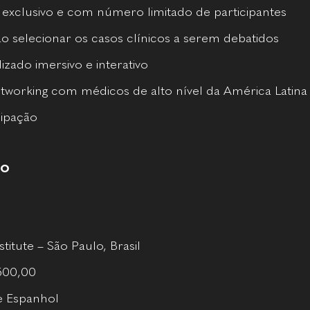
 exclusivo e com número limitado de participantes
o selecionar os casos clínicos a serem debatidos
zado imersivo e interativo
working com médicos de alto nível da América Latina
cipação
so
itute – São Paulo, Brasil
.500,00
e Espanhol