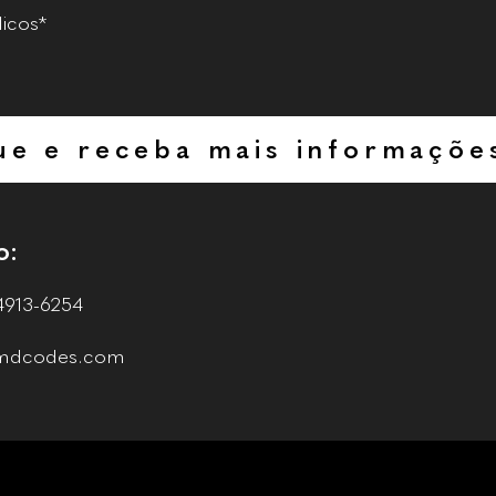
icos*
ue e receba mais informaçõe
o:
4913-6254
@mdcodes.com