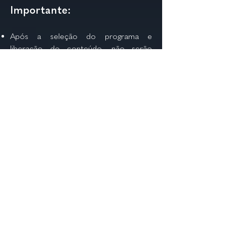
Importante:
Após a seleção do programa e
liberação do conteúdo, não serão
realizadas trocas.
Ao adquirir qualquer categoria, você
concorda com nossos Termos de
Responsabilidade e Uso de Conteúdo.
←
Voltar
Todos os direitos reservados. 2025 - MD Codes
Institute - Desenvolvido por
Loja do E-commerce