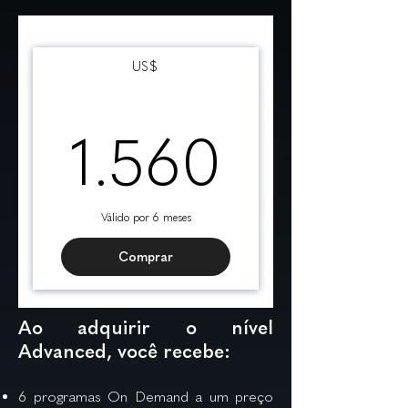
US$
1.560
1.560
Válido por 6 meses
Comprar
Ao adquirir o nível
Advanced, você recebe:
6 programas On Demand a um preço