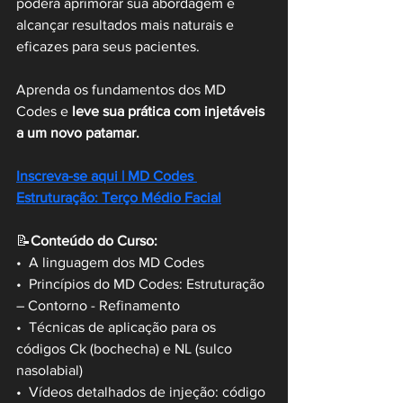
poderá aprimorar sua abordagem e 
alcançar resultados mais naturais e 
eficazes para seus pacientes. 
Aprenda os fundamentos dos MD 
Codes e 
leve sua prática com injetáveis 
a um novo patamar.
Inscreva-se aqui | MD Codes 
Estruturação: Terço Médio Facial
📝
Conteúdo do Curso:
•  A linguagem dos MD Codes 
•  Princípios do MD Codes: Estruturação 
– Contorno - Refinamento
•  Técnicas de aplicação para os 
códigos Ck (bochecha) e NL (sulco 
nasolabial)
•  Vídeos detalhados de injeção: código 